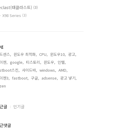
eclast(태클라스트)
(3)
X98 Series
(3)
ag
드센스,
윈도우 최적화,
CPU,
윈도우10,
광고,
이젠,
google,
티스토리,
윈도우,
인텔,
astboot스킨,
사이드바,
windows,
AMD,
이젠3,
fastboot,
구글,
adsense,
광고 넣기,
zen,
근글
인기글
근댓글