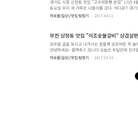
USB3.0 리더기 ( Read(읽기속도) Max 90MB/s Wri
경기도 시흥 신천동 맛집 "고구려짬뽕 본점" 17년 4
토요일 우리 세 가족은 나들이를 갔다. 어디로?! 경
점" 집에서 출발시간 아침 10시 이른시간에 나와서 아침겸
자유를(일상)/맛집 탐험기
2017.04.11
을 먹기위해 고구려짬뽕을 찾아간 것 이다. 본 글쓴이
방문을 했다. 결혼을 하기전에는 친구들과 다녔던 기억
시 30분에 도착해서 그런지 줄을 서고 기다리는 사람이
부천 삼정동 맛집 "이조숯불갈비" 삼겹살
냐.. 주차를 기다리며, 줄을 서서 방문하여 식사를 먹
이른 시간에는 이렇게 한적하다 그래도 아침일찍 찾아
모두들 글을 보시고 나가시는 분들께 공감버튼 꾹 눌
이다. (제 와이프와 나의 2세가 바라보는...) 아니!? 무
안녕하세요~ 블랙쥬스 입니다 오늘은 두달만에 친구
살을 먹은 포스팅을 하려고합니다 부천지역에서 나름
자유를(일상)/맛집 탐험기
2017.03.19
맛도 좋아서 극찬하는 장소입니다 제가 찾아간 곳은 
한 이조숯불갈비 입니다. 오랜만에 가는 곳이라 설렌
아 갑니다 어디를 !?? 바로 그곳!! 이조숯불갈비!!!
로 보이는 이조숯불갈비 간판 오랜만이구나..ㅜㅜ 먹
겹살 갈비를 먹는것이 아니고 삼겹살을 먹고싶었다...
더욱 가까워진 간판 세로로 된 이조숯불갈비 입니다.
매우매우 설레더군..