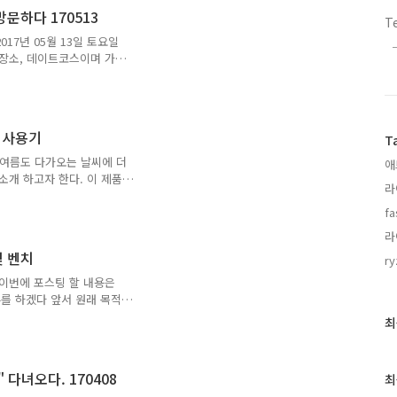
팅을 시작하기 앞서 이번 휴대
문하다 170513
T
치한 작지만 있을건 다 있
17년 05월 13일 토요일
다. 많이 비싼편이라고 생
 장소, 데이트코스이며 가족
: 아이리버(i..
카페 뻐끔브라더스를 방문
 방문을 하였다. 밤늦은 시
 되게 된것이다. 부천시 주
하고 부랴부랴 찾은 그 순
F 사용기
T
시간인지.. 아니면 뻐끔브라
. 아쉬움을 달래는 그 순
곧 여름도 다가오는 날씨에 더
애
하고 있었던 것이다. 실내낚
소개 하고자 한다. 이 제품
라
 제품이다. 작년에 무더위로
는 건물에서 더위를 극복하
f
외출시에는 햇빛이 쨍쨍..
라
는 아이템중 하나이다. 제
 및 벤치
ry
만원을 초과하지 않은 훌륭
 간단한 설명서, 스트랩,
사용기 이번에 포스팅 할 내용은
랩은 목에 메고 다닐..
뷰를 하겠다 앞서 원래 목적
모델로 조합하여 만드려고 하였으나,
최
최
당하여 JetDrive330모
근
였다 나름 나쁘지 않는 모델이
글
거나 다름 없으니까.......
과
다녀오다. 170408
최
 Transcend PDF5
인