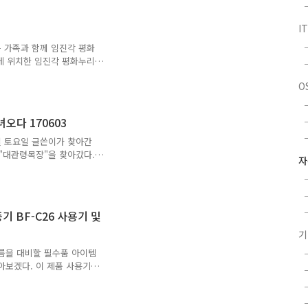
 (RJ-45)를 사용하여 공유
라고 생각이 듭니다. 그러나
I
라 HP코리아에서 정식수입하지
)가 초기에는 판매자..
 가족과 함께 임진각 평화
에 위치한 임진각 평화누리
 바람이 쌩쌩 불고 있어,
O
여러 커플, 가족나들이 친구
아 왔다. 우리는 주차를 하
시작하였다. 임진각 평화누리
오다 170603
에는 번거로움이 없다. 우
계단을 밟아 게단을 올라갔
3일 토요일 글쓴이가 찾아간
는 기분이 든다. 전망대를
"대관령목장"을 찾아갔다.
자
에서 출발하여 우연하게 경기도
과 출출함에 허기를 채우기
 전경이다. 큰 매장과 더불
 주차장을 가지고 있으며 가
 BF-C26 사용기 및
장에서 식사 하시는 분들께서
 걱정이 없어보이는 큰 주
게 되면 가장 눈에 뛰는 문
여름을 대비할 필수품 아이템
알아보겠다. 이 제품 사용기뿐
 사용기를 작성하였다. 하지만
 더 좋고 더 쓰기 편하고
그 중 하나가 바로 아이리