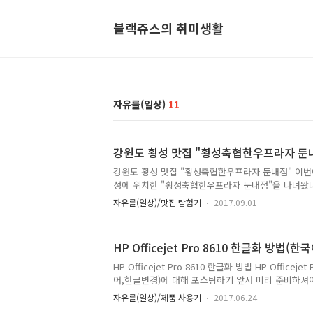
블랙쥬스의 취미생활
자유를(일상)
11
강원도 횡성 맛집 "횡성축협한우프라자 둔
강원도 횡성 맛집 "횡성축협한우프라자 둔내점" 이번
성에 위치한 "횡성축협한우프라자 둔내점"을 다녀왔다
위치한 펜션으로 이동 중.. 배고픔과 출출함을 달래기
자유를(일상)/맛집 탐험기
2017.09.01
"한우갈비탕" 뚝배기 한 그릇을 해치웠다. 둔내IC에서
곳은 바로 "횡성축협한우프라자" 둔내점이다. 넓은 
트 방문을 위하여 한번쯤은 들러보고 가게 될 곳이라 
HP Officejet Pro 8610 한글화 방법(
이동할경우에....) "횡성축협한우프라자"둔내점 매장
오게 되면 좌측에는 좌식으로 앉아서 식사를 할 수 있
HP Officejet Pro 8610 한글화 방법 HP Officej
좌식이 불편한 사람들을 위하여 테이블로 되어있는 셋
어,한글변경)에 대해 포스팅하기 앞서 미리 준비하셔야
아기도..
준비물 - HP Officejet Pro 8610 프린트, UTP랜 
자유를(일상)/제품 사용기
2017.06.24
프린트와 공유기가 같이 물려있는 컴퓨터(Computer) 일