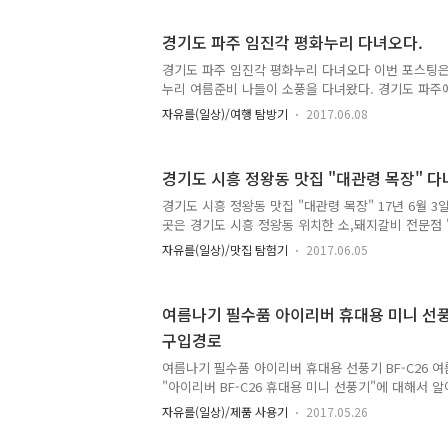
Pro 8610을 사용하시는 분들은 대부분 UTP랜 케이블
기에 프린트를 물려 사용하는 분들이 대부분 일 것이
경기도 파주 임진각 평화누리 다녀오다.
HP Officejet Pro 8610 프린트에 경우 우리나
않은 병행수입으로 들어온 제품이여서 디스플레이(LCD
경기도 파주 임진각 평화누리 다녀오다 이번 포스팅은
누리 여름준비 나들이 소풍을 다녀왔다. 경기도 파주
는 여름이 다가오는 시점에도 북쪽에 위치한 탓인지..?
자유를(일상)/여행 탐방기
2017.06.08
여름 더위를 피할 수 있었다. 우리 가족뿐만 아니라 
들과 여행오는 일행들이 임진각 평화누리에 많이들 찾
고 임진각에 방문하였다는 증거를 사진을 남겨놓기 
경기도 시흥 정왕동 맛집 "대관령 목장" 다녀
에는 자동차를 끌고가면 넓은 주차장이 있어 주차하기
리는 먼저 임진각에 위치한 전망대로 가기 위하여 돌
경기도 시흥 정왕동 맛집 "대관령 목장" 17년 6월 
다. 도심에 살고 있는 시민분들은 휴가여행지로 떠나
곳은 경기도 시흥 정왕동 위치한 소,돼지갈비 전문점 
올라가려하는데, 우리를 ..
찾아간 시간은 14:00(오후 2시)쯤 찾아갔다. 인천
자유를(일상)/맛집 탐험기
2017.06.05
시흥을 드라이브하던 도중 왕갈비탕을 먹고자 배고픔
위하여 방문을 하였다. "대관령 목장"에 들어왔을때에
어 간판,현수막으로 만들어진 가격표가 보인다. 넓은
여름나기 필수품 아이리버 휴대용 미니 선풍기
족 단위에 식사도 충분할 것으로 보인다. 대관령 목
구입경로
는 특히나 자차를 가지고 이동하시는 분들께서는 주차
차장을 가지고 있다. "대관령목장"매장 입구로 들어오
여름나기 필수품 아이리버 휴대용 선풍기 BF-C26 
구가 ..
"아이리버 BF-C26 휴대용 미니 선풍기"에 대해서 
만 아니라 Anycool MINI-500F 휴대용 선풍기도
자유를(일상)/제품 사용기
2017.05.26
사람의 욕심이랄까? 아니면 내 자신의 충동구매인걸까?
더 편리한 제품을 구매하고 싶은 의욕이 생겨버렸다. 