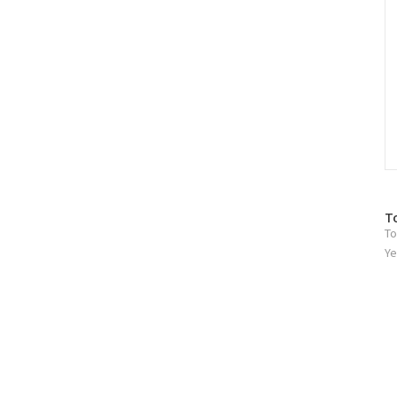
방
T
To
문
자
Ye
수