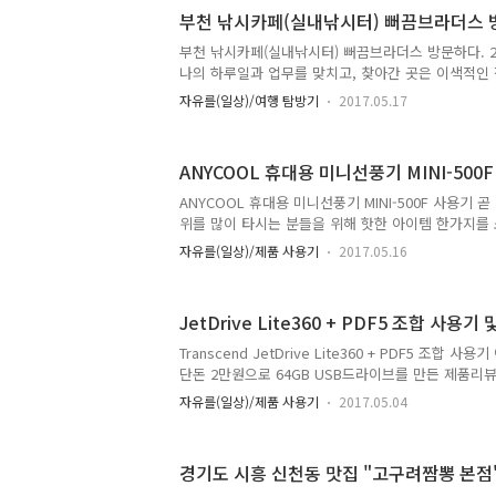
버에서 출시 한 휴대용 선풍기(BF-C26)이다. 포스
부천 낚시카페(실내낚시터) 뻐끔브라더스 방
용 선풍기는 용산 아이파크몰 디지털전문점 4층의 위
부천 낚시카페(실내낚시터) 뻐끔브라더스 방문하다. 20
는 매장에서 구입을 하였다. 구매가격이 2만원 내외이
나의 하루일과 업무를 맞치고, 찾아간 곳은 이색적인
각 안한다. 왜? 그 이유를 지금부터 밝혀보겠다. 제조사 
들과 즐길수 있는 부천시 원미동에 위치한 실내낚시
자유를(일상)/여행 탐방기
2017.05.17
하였다. 나는 지인과 함께 뻐끔브라더스 실내낚시카페
간.. 일요일로 넘어가는 그 시간은 자정이 되는 시간이
변에 검색을 통하여 인근 실내낚시터를 찾아 검색을 
ANYCOOL 휴대용 미니선풍기 MINI-500
간.. 위 사진에 보이는 뻐끔브라더스 간판.. 시간이 
더스 사장님께서 깜빡하셨는지.. 영업종료를 하신건지.
ANYCOOL 휴대용 미니선풍기 MINI-500F 사용기 
간 좌측에 보이는 노란 간판에 뻐끔브라더스 영업을 
위를 많이 타시는 분들을 위해 핫한 아이템 한가지를 
시터로 들어가..
은 바로 ANYCOOL 휴대용 미니선풍기 MINI-500F
자유를(일상)/제품 사용기
2017.05.16
고생하셨던 분들.. 물론 에어컨이 있는 집,자동차 또
셨던 분들이 많을거라고 생각이 든다. 하지만 야외로 
그래서 휴대용 미니선풍기 필수 아이템으로 자리 잡히
JetDrive Lite360 + PDF5 조합 사용기
품은 구입한 경로는 E사에 전자마트이다. 가격대는 
한 아이템이다. 제품의 구성품으로는 미니선풍기 본체,
Transcend JetDrive Lite360 + PDF5 조합 
Micro5pin 번들충전기 3가지로 구성되어 있다. 스트
단돈 2만원으로 64GB USB드라이브를 만든 제품리
은 Transcend PDF5 + JetDrive Lite330 
자유를(일상)/제품 사용기
2017.05.04
330 모델이 시중에서 구매하기도 힘들뿐더러, 가격도 상
델을 대체한 JetDrive Lite360 모델로 선택을 하
라고 생각이 된다. 2만원에 개인용 USB드라이브를 만든
경기도 시흥 신천동 맛집 "고구려짬뽕 본점" 
일단 본 글쓴이가 2가지 모델을 구입한 경로를 공개하겠다!