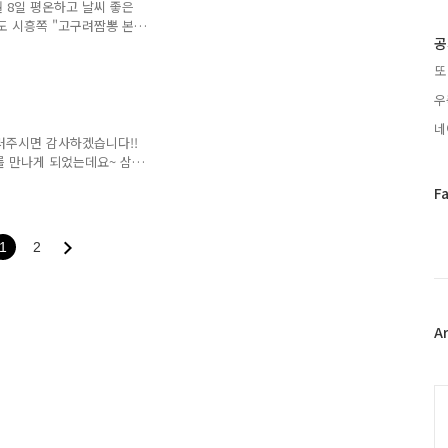
te(쓰기속도) Max..
월 8일 평온하고 날씨 좋은
기
기도 시흥쪽 "고구려짬뽕 본
글
공
 점심 (이하 "아점") ...
는 이곳에 1년여만에 다시
또
이 새록새록하다. 아침 10
우
 없다. 나로썬 땡큐다. 왜
편
어야 하는 곳이기 때문이다.
네
오는 사람들도 꽤 있는 편
러주시면 감사하겠습니다!!
엇이 ..
를 만나게 되었는데요~ 삼겹
 친구끼리 가격도 저렴하고
페
F
경기도 부천 삼정동에 위치
이
마음으로 빠른 걸음으로 찾
스
 길을 걷고 걷다보니 건너편으
1
2
북
고싶었다.. 이조숯불갈비 삼
트
 길을 건너 오니 제 눈앞에
위
 너무 오랜만에 가는것이라
터
플
A
러
그
인
C