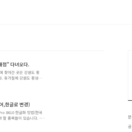
내점" 다녀오다.
에 찾아간 곳은 강원도 횡
. 휴가철에 강원도 횡성에
 위하여 둔내IC에서 내려와
 약 10분거리에 위치한 이
주차장은 아니지만, 하나로마
생각을 한다.(물론 자차를
한국어,한글로 변경)
 내부 전경이다. 입구를 들어
는 곳이 있고, 우측으로는
et Pro 8610 한글화 방법(한국
분
팅 구조 이다. 우리 가족은
 할 품목들이 있습니다. -
케이블 (RJ-45), 유선 공유기,
공
반적으로 HP Officejet